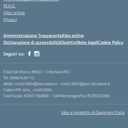
M.A.D.
Albo online
Privacy
Amministrazione Trasparente
Albo online
Dichiarazione di accessibilità
Obiettivi
Note legali
Cookie Policy
Seguici su:
P.zza San Rocco, 89022 - Cittanova (RC)
Tel. 0966/439112
eMail: rcis02300n@istruzione.it - rcis02300n@pec.istruzione.it
Codice IPA: istsc_rcis02300n
Cod.Fiscale: 82001760808 - Cod.Meccanografico: RCIS02300N
Idea e progetto di Designers Italia