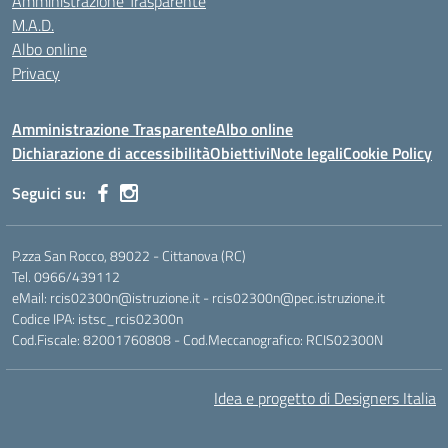
Amministrazione Trasparente
M.A.D.
Albo online
Privacy
Amministrazione Trasparente
Albo online
Dichiarazione di accessibilità
Obiettivi
Note legali
Cookie Policy
Seguici su:
P.zza San Rocco, 89022 - Cittanova (RC)
Tel. 0966/439112
eMail: rcis02300n@istruzione.it - rcis02300n@pec.istruzione.it
Codice IPA: istsc_rcis02300n
Cod.Fiscale: 82001760808 - Cod.Meccanografico: RCIS02300N
Idea e progetto di Designers Italia