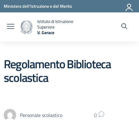
Vai ai contenuti
Vai al menu di navigazione
Vai al footer
Ministero dell'Istruzione e del Merito
Istituto di Istruzione
Superiore
V. Gerace
— Visita la pagina iniziale della scuola
Regolamento Biblioteca
scolastica
Personale scolastico
0