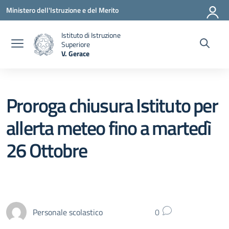
Vai ai contenuti
Vai al menu di navigazione
Vai al footer
Ministero dell'Istruzione e del Merito
Istituto di Istruzione
Superiore
V. Gerace
— Visita la pagina iniziale della scuola
Proroga chiusura Istituto per
allerta meteo fino a martedì
26 Ottobre
Personale scolastico
0