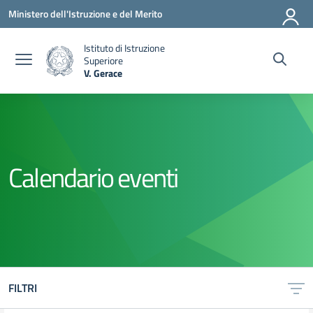
Vai ai contenuti
Vai al menu di navigazione
Vai al footer
Ministero dell'Istruzione e del Merito
Istituto di Istruzione
Superiore
V. Gerace
— Visita la pagina iniziale della scuola
Calendario eventi
FILTRI