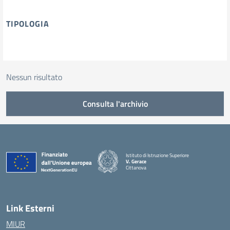
TIPOLOGIA
tipologia di articoli
Nessun risultato
Consulta l'archivio
Istituto di Istruzione Superiore
V. Gerace
Cittanova
— Visita la pagina iniziale della scuola
Link Esterni
MIUR