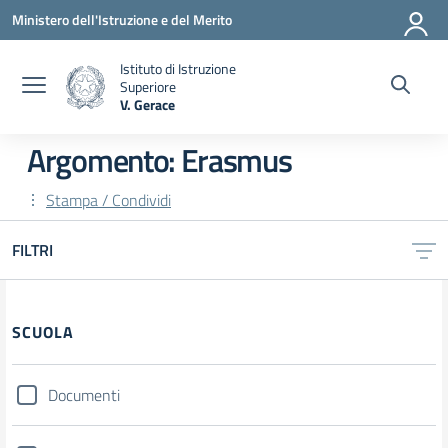
Vai ai contenuti
Vai al menu di navigazione
Vai al footer
Ministero dell'Istruzione e del Merito
Istituto di Istruzione
Superiore
V. Gerace
— Visita la pagina iniziale della scuola
Argomento: Erasmus
Stampa / Condividi
FILTRI
Filtri
SCUOLA
Documenti