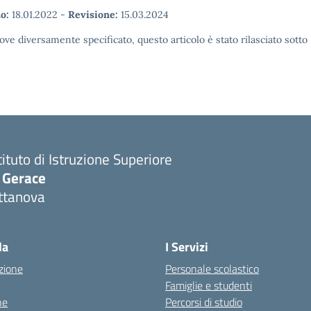
o:
18.01.2022
-
Revisione:
15.03.2024
ove diversamente specificato, questo articolo è stato rilasciato sott
tituto di Istruzione Superiore
. Gerace
ttanova
Visita la pagina iniziale della scuola
la
I Servizi
zione
Personale scolastico
Famiglie e studenti
ne
Percorsi di studio