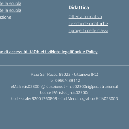
della scuola
Didattica
della scuola
Offerta formativa
azione
Le schede didattiche
I progetti delle classi
e di accessibilità
Obiettivi
Note legali
Cookie Policy
P.zza San Rocco, 89022 - Cittanova (RC)
Tel. 0966/439112
eMail: rcis02300n@istruzione.it - rcis02300n@pec.istruzione.it
Codice IPA: istsc_rcis02300n
Cod.Fiscale: 82001760808 - Cod.Meccanografico: RCIS02300N