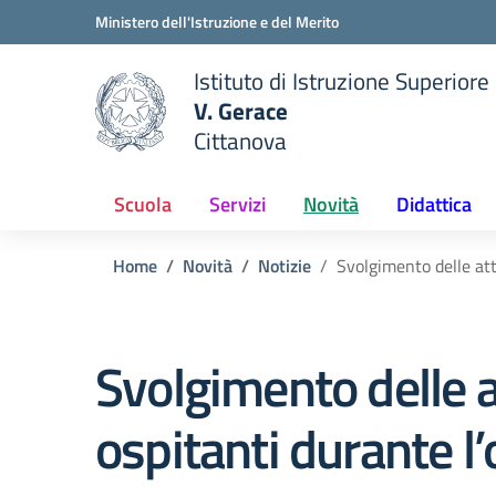
Vai ai contenuti
Vai al menu di navigazione
Vai al footer
Ministero dell'Istruzione e del Merito
Istituto di Istruzione Superiore
V. Gerace
Cittanova
 della scuola
— Visita la pagina iniziale del
Scuola
Servizi
Novità
Didattica
Home
Novità
Notizie
Svolgimento delle atti
Svolgimento delle at
ospitanti durante l’