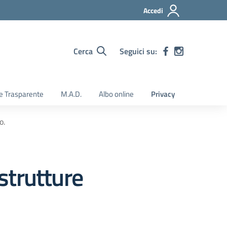
Accedi
Cerca
Seguici su:
e Trasparente
M.A.D.
Albo online
Privacy
o.
 strutture