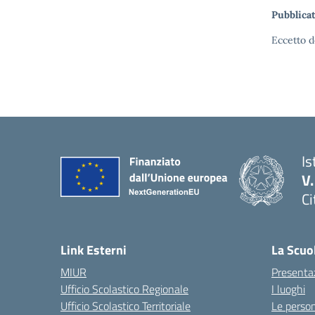
Pubblicat
Eccetto d
Is
V
Ci
— 
Link Esterni
La Scuo
MIUR
Presenta
Ufficio Scolastico Regionale
I luoghi
Ufficio Scolastico Territoriale
Le perso