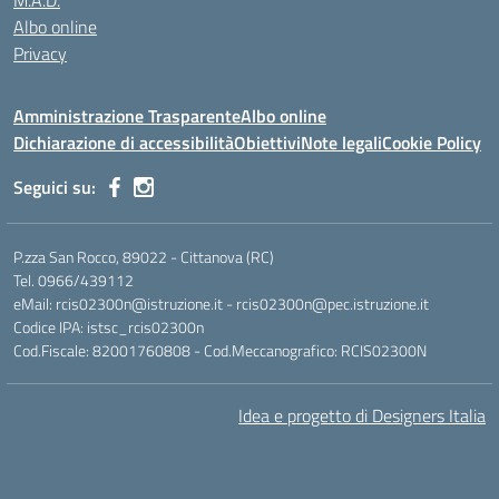
M.A.D.
Albo online
Privacy
Amministrazione Trasparente
Albo online
Dichiarazione di accessibilità
Obiettivi
Note legali
Cookie Policy
Seguici su:
P.zza San Rocco, 89022 - Cittanova (RC)
Tel. 0966/439112
eMail: rcis02300n@istruzione.it - rcis02300n@pec.istruzione.it
Codice IPA: istsc_rcis02300n
Cod.Fiscale: 82001760808 - Cod.Meccanografico: RCIS02300N
Idea e progetto di Designers Italia