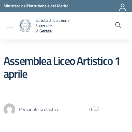
Vai ai contenuti
Vai al menu di navigazione
Vai al footer
Ministero dell'Istruzione e del Merito
Istituto di Istruzione
Superiore
V. Gerace
— Visita la pagina iniziale della scuola
Assemblea Liceo Artistico 1
aprile
Personale scolastico
0