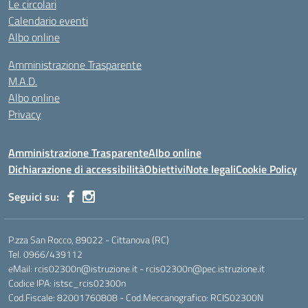
Le circolari
Calendario eventi
Albo online
Amministrazione Trasparente
M.A.D.
Albo online
Privacy
Amministrazione Trasparente
Albo online
Dichiarazione di accessibilità
Obiettivi
Note legali
Cookie Policy
Seguici su:
P.zza San Rocco, 89022 - Cittanova (RC)
Tel. 0966/439112
eMail: rcis02300n@istruzione.it - rcis02300n@pec.istruzione.it
Codice IPA: istsc_rcis02300n
Cod.Fiscale: 82001760808 - Cod.Meccanografico: RCIS02300N