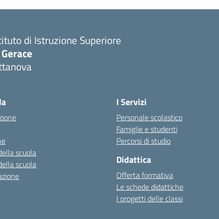
tituto di Istruzione Superiore
. Gerace
ttanova
Visita la pagina iniziale della scuola
la
I Servizi
zione
Personale scolastico
Famiglie e studenti
ne
Percorsi di studio
della scuola
Didattica
della scuola
Offerta formativa
azione
Le schede didattiche
I progetti delle classi