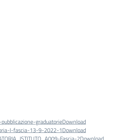
-pubblicazione-graduatorie
Download
oria-I-fascia-13-9-2022-1
Download
TORIA_ISTITUTO_A009-Fascia-2
Download