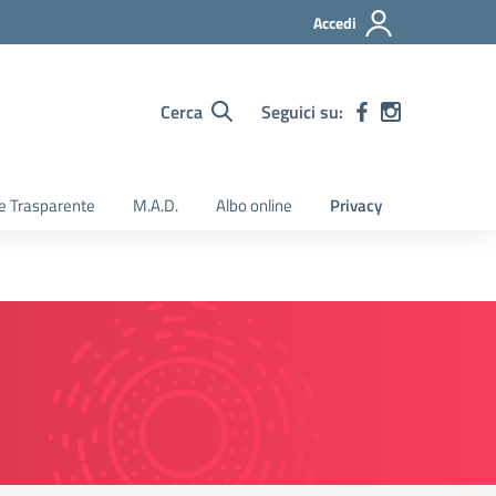
Accedi
Cerca
Seguici su:
e Trasparente
M.A.D.
Albo online
Privacy