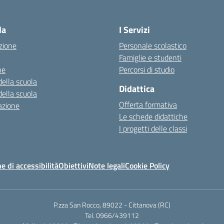
Visita la pagina iniziale della scuola
la
I Servizi
zione
Personale scolastico
Famiglie e studenti
ne
Percorsi di studio
della scuola
Didattica
della scuola
Offerta formativa
azione
Le schede didattiche
I progetti delle classi
e di accessibilità
Obiettivi
Note legali
Cookie Policy
P.zza San Rocco, 89022 - Cittanova (RC)
Tel. 0966/439112