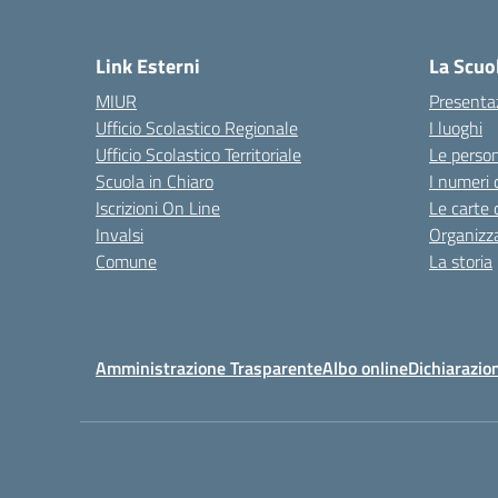
— 
Link Esterni
La Scuo
MIUR
Presenta
Ufficio Scolastico Regionale
I luoghi
Ufficio Scolastico Territoriale
Le perso
Scuola in Chiaro
I numeri 
Iscrizioni On Line
Le carte 
Invalsi
Organizz
Comune
La storia
Amministrazione Trasparente
Albo online
Dichiarazion