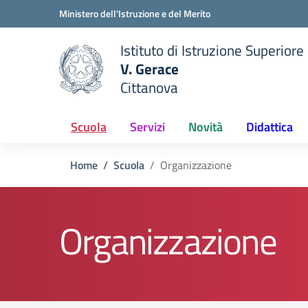
Vai ai contenuti
Vai al menu di navigazione
Vai al footer
Ministero dell'Istruzione e del Merito
Istituto di Istruzione Superiore
V. Gerace
Cittanova
 della scuola
— Visita la pagina iniziale del
Scuola
Servizi
Novità
Didattica
Home
Scuola
Organizzazione
Organizzazione