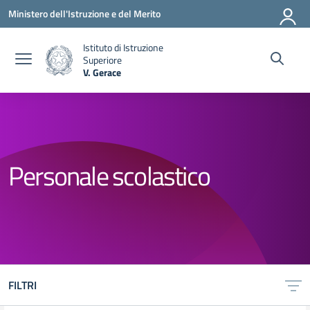
Vai ai contenuti
Vai al menu di navigazione
Vai al footer
Ministero dell'Istruzione e del Merito
Istituto di Istruzione
Superiore
V. Gerace
— Visita la pagina iniziale della scuola
Personale scolastico
FILTRI