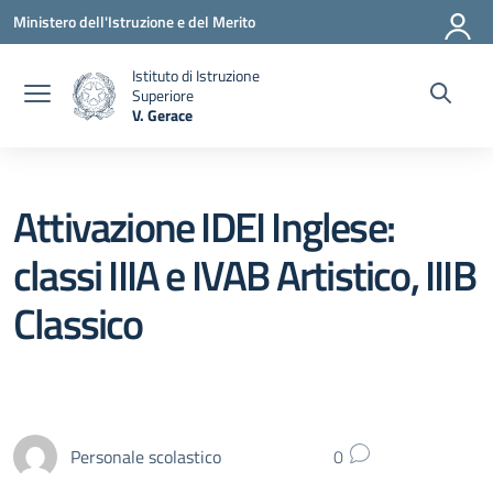
Vai ai contenuti
Vai al menu di navigazione
Vai al footer
Ministero dell'Istruzione e del Merito
Istituto di Istruzione
Superiore
V. Gerace
— Visita la pagina iniziale della scuola
Attivazione IDEI Inglese:
classi IIIA e IVAB Artistico, IIIB
Classico
Personale scolastico
0