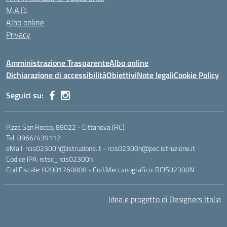
M.A.D.
Albo online
Privacy
Amministrazione Trasparente
Albo online
Dichiarazione di accessibilità
Obiettivi
Note legali
Cookie Policy
Seguici su:
P.zza San Rocco, 89022 - Cittanova (RC)
Tel. 0966/439112
eMail: rcis02300n@istruzione.it - rcis02300n@pec.istruzione.it
Codice IPA: istsc_rcis02300n
Cod.Fiscale: 82001760808 - Cod.Meccanografico: RCIS02300N
Idea e progetto di Designers Italia