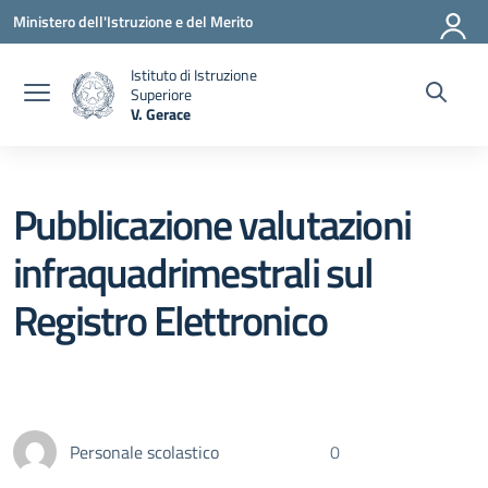
Vai ai contenuti
Vai al menu di navigazione
Vai al footer
Ministero dell'Istruzione e del Merito
Istituto di Istruzione
Superiore
V. Gerace
— Visita la pagina iniziale della scuola
Pubblicazione valutazioni
infraquadrimestrali sul
Registro Elettronico
Personale scolastico
0