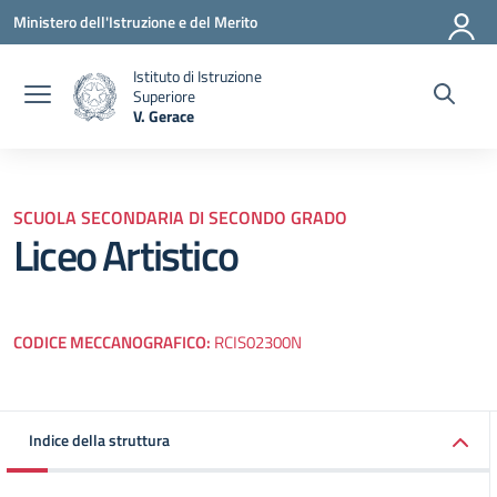
Vai ai contenuti
Vai al menu di navigazione
Vai al footer
Ministero dell'Istruzione e del Merito
Istituto di Istruzione
Superiore
V. Gerace
— Visita la pagina iniziale della scuola
SCUOLA SECONDARIA DI SECONDO GRADO
Liceo Artistico
CODICE MECCANOGRAFICO:
RCIS02300N
Indice della struttura