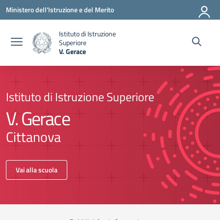
Vai ai contenuti
Vai al menu di navigazione
Vai al footer
Ministero dell'Istruzione e del Merito
Istituto di Istruzione
Superiore
V. Gerace
Istituto di Istruzione Superiore
V. Gerace
Cittanova
Vai alla scuola