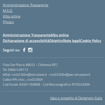
Amministrazione Trasparente
M.A.D.
Albo online
Privacy
Amministrazione Trasparente
Albo online
Dichiarazione di accessibilità
Obiettivi
Note legali
Cookie Policy
Seguici su:
P.zza San Rocco, 89022 - Cittanova (RC)
Tel. 0966/439112
eMail: rcis02300n@istruzione.it - rcis02300n@pec.istruzione.it
Codice IPA: istsc_rcis02300n
Cod.Fiscale: 82001760808 - Cod.Meccanografico: RCIS02300N
Idea e progetto di Designers Italia