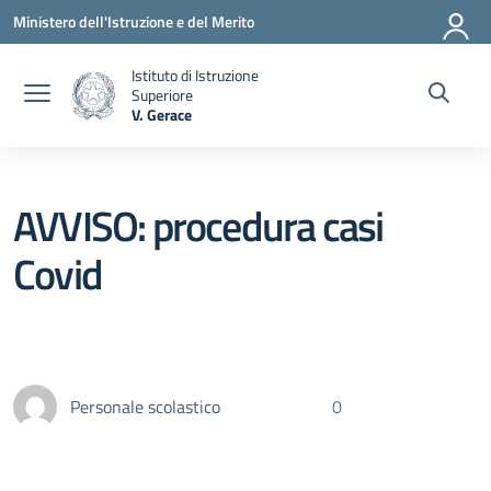
Vai ai contenuti
Vai al menu di navigazione
Vai al footer
Ministero dell'Istruzione e del Merito
Istituto di Istruzione
Superiore
V. Gerace
— Visita la pagina iniziale della scuola
AVVISO: procedura casi
Covid
Personale scolastico
0