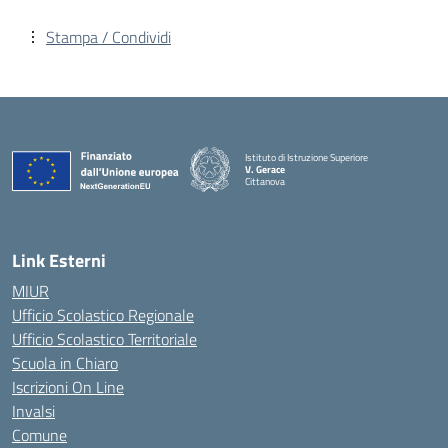
Stampa / Condividi
Istituto di Istruzione Superiore
V. Gerace
Cittanova
— Visita la pagina iniziale della scuola
Link Esterni
MIUR
Ufficio Scolastico Regionale
Ufficio Scolastico Territoriale
Scuola in Chiaro
Iscrizioni On Line
Invalsi
Comune