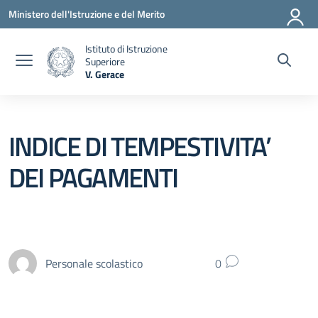
Vai ai contenuti
Vai al menu di navigazione
Vai al footer
Ministero dell'Istruzione e del Merito
Istituto di Istruzione
Superiore
V. Gerace
— Visita la pagina iniziale della scuola
INDICE DI TEMPESTIVITA’
DEI PAGAMENTI
Personale scolastico
0