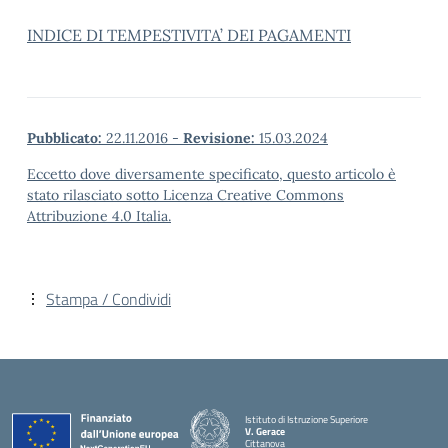
INDICE DI TEMPESTIVITA’ DEI PAGAMENTI
Pubblicato:
22.11.2016
-
Revisione:
15.03.2024
Eccetto dove diversamente specificato, questo articolo è
stato rilasciato sotto Licenza Creative Commons
Attribuzione 4.0 Italia.
Stampa / Condividi
Istituto di Istruzione Superiore
V. Gerace
Cittanova