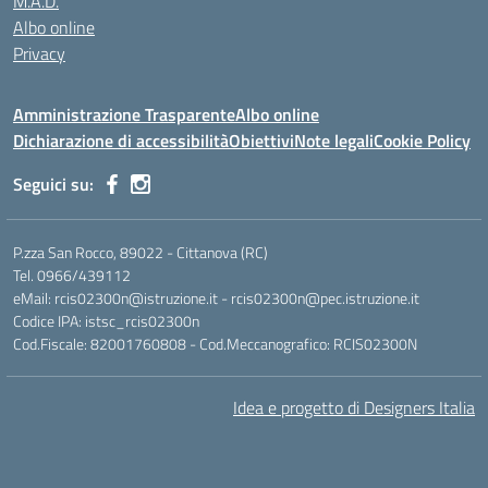
M.A.D.
Albo online
Privacy
Amministrazione Trasparente
Albo online
Dichiarazione di accessibilità
Obiettivi
Note legali
Cookie Policy
Seguici su:
P.zza San Rocco, 89022 - Cittanova (RC)
Tel. 0966/439112
eMail: rcis02300n@istruzione.it - rcis02300n@pec.istruzione.it
Codice IPA: istsc_rcis02300n
Cod.Fiscale: 82001760808 - Cod.Meccanografico: RCIS02300N
Idea e progetto di Designers Italia