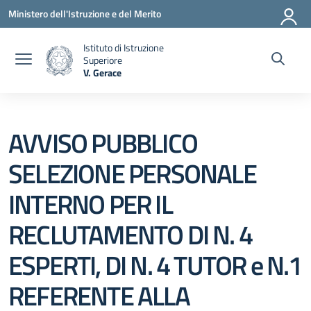
Vai ai contenuti
Vai al menu di navigazione
Vai al footer
Ministero dell'Istruzione e del Merito
Istituto di Istruzione
Superiore
V. Gerace
— Visita la pagina iniziale della scuola
AVVISO PUBBLICO
SELEZIONE PERSONALE
INTERNO PER IL
RECLUTAMENTO DI N. 4
ESPERTI, DI N. 4 TUTOR e N.1
REFERENTE ALLA