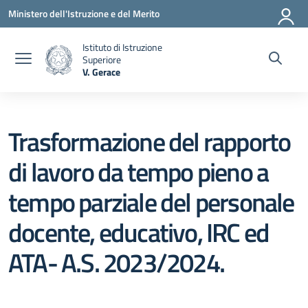
Vai ai contenuti
Vai al menu di navigazione
Vai al footer
Ministero dell'Istruzione e del Merito
Istituto di Istruzione
Superiore
V. Gerace
— Visita la pagina iniziale della scuola
Trasformazione del rapporto
di lavoro da tempo pieno a
tempo parziale del personale
docente, educativo, IRC ed
ATA- A.S. 2023/2024.