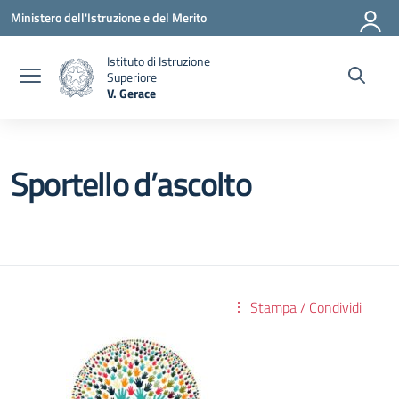
Vai ai contenuti
Vai al menu di navigazione
Vai al footer
Ministero dell'Istruzione e del Merito
Istituto di Istruzione
Superiore
V. Gerace
— Visita la pagina iniziale della scuola
Sportello d’ascolto
Stampa / Condividi