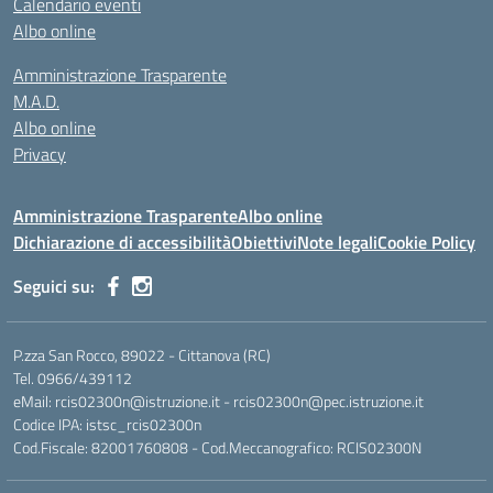
Calendario eventi
Albo online
Amministrazione Trasparente
M.A.D.
Albo online
Privacy
Amministrazione Trasparente
Albo online
Dichiarazione di accessibilità
Obiettivi
Note legali
Cookie Policy
Seguici su:
P.zza San Rocco, 89022 - Cittanova (RC)
Tel. 0966/439112
eMail: rcis02300n@istruzione.it - rcis02300n@pec.istruzione.it
Codice IPA: istsc_rcis02300n
Cod.Fiscale: 82001760808 - Cod.Meccanografico: RCIS02300N