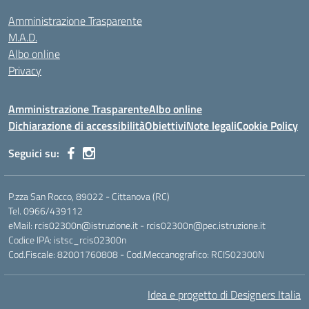
Amministrazione Trasparente
M.A.D.
Albo online
Privacy
Amministrazione Trasparente
Albo online
Dichiarazione di accessibilità
Obiettivi
Note legali
Cookie Policy
Seguici su:
P.zza San Rocco, 89022 - Cittanova (RC)
Tel. 0966/439112
eMail: rcis02300n@istruzione.it - rcis02300n@pec.istruzione.it
Codice IPA: istsc_rcis02300n
Cod.Fiscale: 82001760808 - Cod.Meccanografico: RCIS02300N
Idea e progetto di Designers Italia