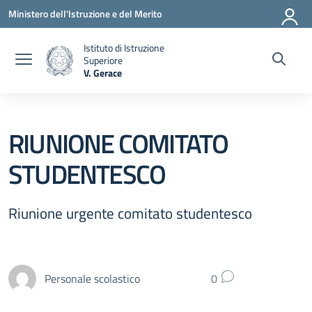
Vai ai contenuti
Vai al menu di navigazione
Vai al footer
Ministero dell'Istruzione e del Merito
Istituto di Istruzione
Superiore
V. Gerace
— Visita la pagina iniziale della scuola
RIUNIONE COMITATO
STUDENTESCO
Riunione urgente comitato studentesco
Personale scolastico
0