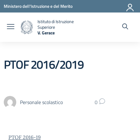
Vai ai contenuti
Vai al menu di navigazione
Vai al footer
Ministero dell'Istruzione e del Merito
Istituto di Istruzione
Superiore
V. Gerace
— Visita la pagina iniziale della scuola
PTOF 2016/2019
Personale scolastico
0
PTOF 2016-19