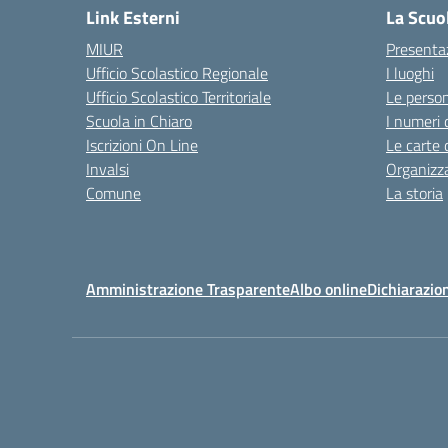
Link Esterni
La Scuo
MIUR
Presenta
Ufficio Scolastico Regionale
I luoghi
Ufficio Scolastico Territoriale
Le perso
Scuola in Chiaro
I numeri 
Iscrizioni On Line
Le carte 
Invalsi
Organizz
Comune
La storia
Amministrazione Trasparente
Albo online
Dichiarazion