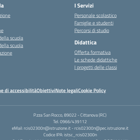
la
I Servizi
zione
Personale scolastico
Famiglie e studenti
ne
Percorsi di studio
della scuola
Didattica
della scuola
Offerta formativa
azione
Le schede didattiche
I progetti delle classi
e di accessibilità
Obiettivi
Note legali
Cookie Policy
P.zza San Rocco, 89022 - Cittanova (RC)
Tel. 0966/439112
eMail: rcis02300n@istruzione.it - rcis02300n@pec.istruzione.it
Codice IPA: istsc_rcis02300n