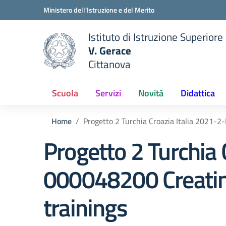
Vai ai contenuti
Vai al menu di navigazione
Vai al footer
Ministero dell'Istruzione e del Merito
Istituto di Istruzione Superiore
V. Gerace
Cittanova
 della scuola
— Visita la pagina iniziale del
Scuola
Servizi
Novità
Didattica
Home
Progetto 2 Turchia Croazia Italia 2021-
Progetto 2 Turchia
000048200 Creating
trainings