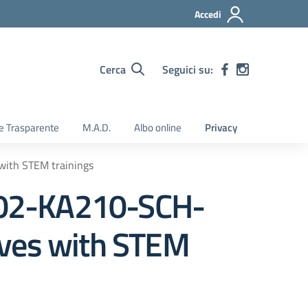
Accedi
Cerca
Seguici su:
e Trasparente
M.A.D.
Albo online
Privacy
with STEM trainings
-IT02-KA210-SCH-
ives with STEM