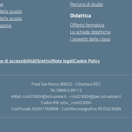
ne
Percorsi di studio
della scuola
Didattica
della scuola
Offerta formativa
azione
Le schede didattiche
I progetti delle classi
e di accessibilità
Obiettivi
Note legali
Cookie Policy
P.zza San Rocco, 89022 - Cittanova (RC)
Tel. 0966/439112
eMail: rcis02300n@istruzione.it - rcis02300n@pec.istruzione.it
Codice IPA: istsc_rcis02300n
Cod.Fiscale: 82001760808 - Cod.Meccanografico: RCIS02300N