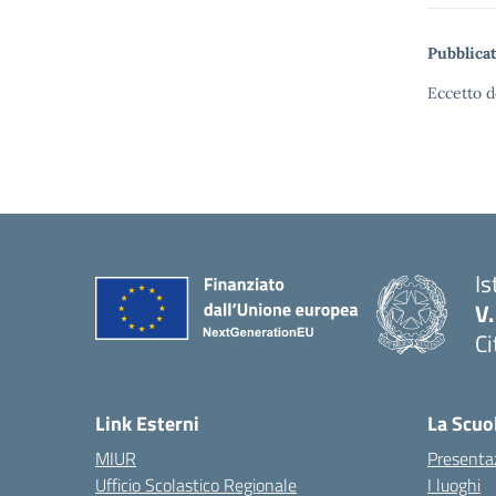
Pubblicat
Eccetto d
Is
V
Ci
— 
Link Esterni
La Scuo
MIUR
Presenta
Ufficio Scolastico Regionale
I luoghi