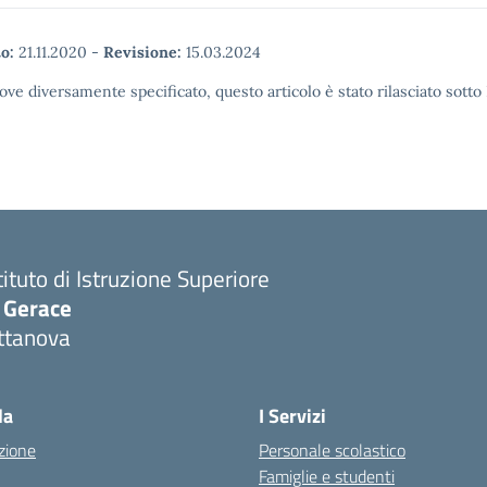
o:
21.11.2020
-
Revisione:
15.03.2024
ove diversamente specificato, questo articolo è stato rilasciato sott
tituto di Istruzione Superiore
. Gerace
ttanova
Visita la pagina iniziale della scuola
la
I Servizi
zione
Personale scolastico
Famiglie e studenti