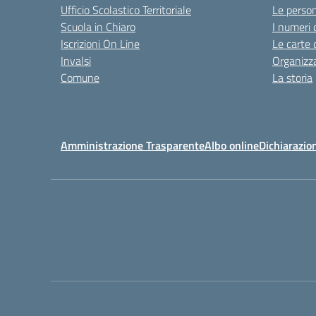
Ufficio Scolastico Territoriale
Le perso
Scuola in Chiaro
I numeri 
Iscrizioni On Line
Le carte 
Invalsi
Organizz
Comune
La storia
Amministrazione Trasparente
Albo online
Dichiarazion