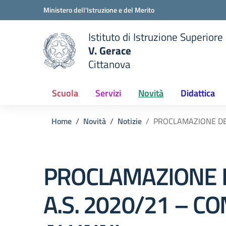
Vai ai contenuti
Vai al menu di navigazione
Vai al footer
Ministero dell'Istruzione e del Merito
Istituto di Istruzione Superiore
V. Gerace
Cittanova
 della scuola
— Visita la pagina iniziale del
Scuola
Servizi
Novità
Didattica
Home
Novità
Notizie
PROCLAMAZIONE DEG
PROCLAMAZIONE DE
A.S. 2020/21 – 