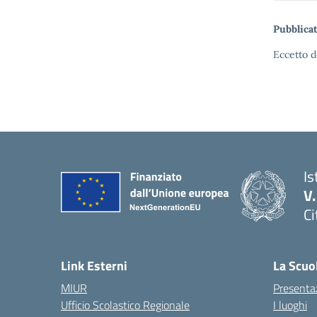
Pubblicat
Eccetto d
Is
V
Ci
— 
Link Esterni
La Scuo
MIUR
Presenta
Ufficio Scolastico Regionale
I luoghi