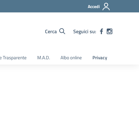
Accedi
Cerca
Seguici su:
e Trasparente
M.A.D.
Albo online
Privacy