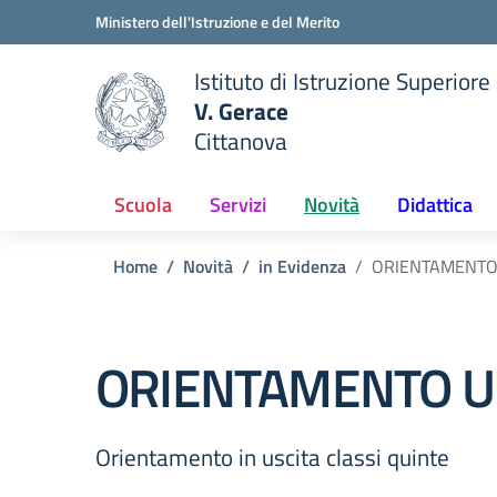
Vai ai contenuti
Vai al menu di navigazione
Vai al footer
Ministero dell'Istruzione e del Merito
Istituto di Istruzione Superiore
V. Gerace
Cittanova
 della scuola
— Visita la pagina iniziale del
Scuola
Servizi
Novità
Didattica
Home
Novità
in Evidenza
ORIENTAMENTO
ORIENTAMENTO U
Orientamento in uscita classi quinte