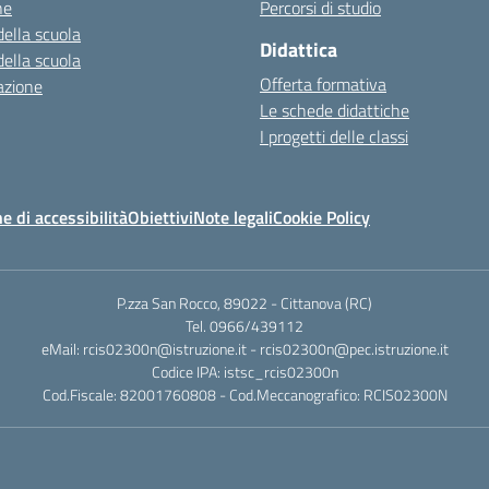
ne
Percorsi di studio
della scuola
Didattica
della scuola
Offerta formativa
azione
Le schede didattiche
I progetti delle classi
e di accessibilità
Obiettivi
Note legali
Cookie Policy
P.zza San Rocco, 89022 - Cittanova (RC)
Tel. 0966/439112
eMail: rcis02300n@istruzione.it - rcis02300n@pec.istruzione.it
Codice IPA: istsc_rcis02300n
Cod.Fiscale: 82001760808 - Cod.Meccanografico: RCIS02300N