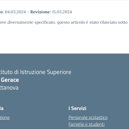
o:
04.03.2024
-
Revisione:
15.03.2024
ove diversamente specificato, questo articolo è stato rilasciato sott
tituto di Istruzione Superiore
. Gerace
ttanova
Visita la pagina iniziale della scuola
la
I Servizi
zione
Personale scolastico
Famiglie e studenti