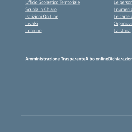
Ufficio Scolastico Territoriale
Le perso
Scuola in Chiaro
I numeri 
Iscrizioni On Line
Le carte 
Invalsi
Organizz
Comune
La storia
Amministrazione Trasparente
Albo online
Dichiarazion