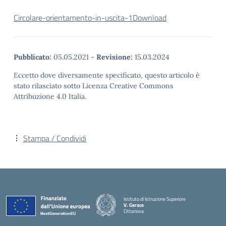
Circolare-orientamento-in-uscita-1
Download
Pubblicato:
05.05.2021
-
Revisione:
15.03.2024
Eccetto dove diversamente specificato, questo articolo è
stato rilasciato sotto Licenza Creative Commons
Attribuzione 4.0 Italia.
Stampa / Condividi
Istituto di Istruzione Superiore
V. Gerace
Cittanova
— Visita la pagina iniziale della scuola