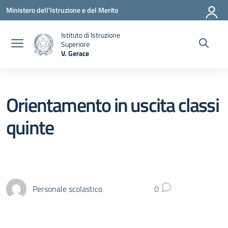
Vai ai contenuti
Vai al menu di navigazione
Vai al footer
Ministero dell'Istruzione e del Merito
Istituto di Istruzione
Superiore
V. Gerace
— Visita la pagina iniziale della scuola
Orientamento in uscita classi
quinte
Personale scolastico
0