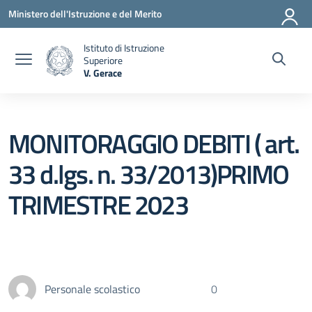
Vai ai contenuti
Vai al menu di navigazione
Vai al footer
Ministero dell'Istruzione e del Merito
Istituto di Istruzione
Superiore
V. Gerace
— Visita la pagina iniziale della scuola
MONITORAGGIO DEBITI ( art.
33 d.lgs. n. 33/2013)PRIMO
TRIMESTRE 2023
Personale scolastico
0