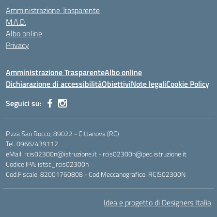
Amministrazione Trasparente
M.A.D.
Albo online
Privacy
Amministrazione Trasparente
Albo online
Dichiarazione di accessibilità
Obiettivi
Note legali
Cookie Policy
Seguici su:
P.zza San Rocco, 89022 - Cittanova (RC)
Tel. 0966/439112
eMail: rcis02300n@istruzione.it - rcis02300n@pec.istruzione.it
Codice IPA: istsc_rcis02300n
Cod.Fiscale: 82001760808 - Cod.Meccanografico: RCIS02300N
Idea e progetto di Designers Italia