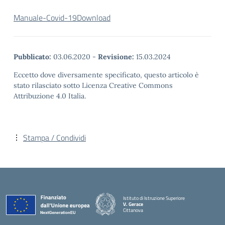
Manuale-Covid-19
Download
Pubblicato:
03.06.2020
-
Revisione:
15.03.2024
Eccetto dove diversamente specificato, questo articolo è
stato rilasciato sotto Licenza Creative Commons
Attribuzione 4.0 Italia.
Stampa / Condividi
Istituto di Istruzione Superiore
V. Gerace
Cittanova
— Visita la pagina iniziale della scuola