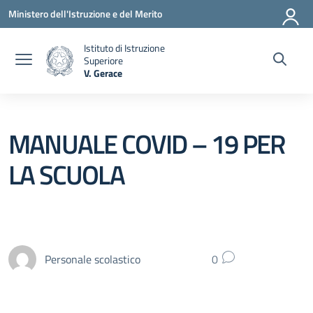
Vai ai contenuti
Vai al menu di navigazione
Vai al footer
Ministero dell'Istruzione e del Merito
Istituto di Istruzione
Superiore
V. Gerace
— Visita la pagina iniziale della scuola
MANUALE COVID – 19 PER
LA SCUOLA
Personale scolastico
0