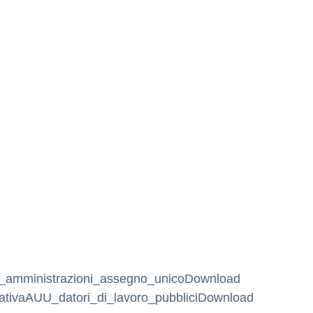
a_amministrazioni_assegno_unico
Download
ativaAUU_datori_di_lavoro_pubblici
Download