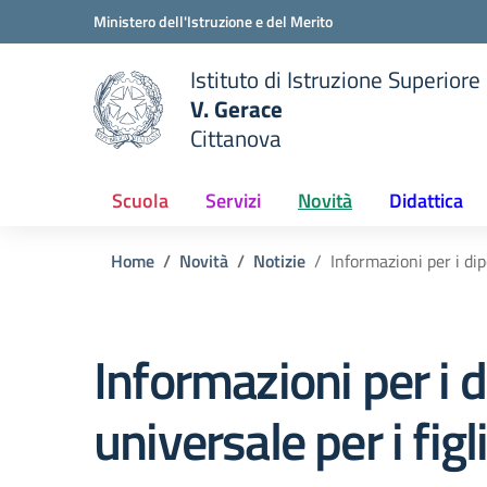
Vai ai contenuti
Vai al menu di navigazione
Vai al footer
Ministero dell'Istruzione e del Merito
Istituto di Istruzione Superiore
V. Gerace
Cittanova
 della scuola
— Visita la pagina iniziale del
Scuola
Servizi
Novità
Didattica
Home
Novità
Notizie
Informazioni per i dip
Informazioni per i 
universale per i figli