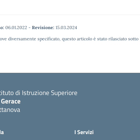
o:
06.01.2022
-
Revisione:
15.03.2024
ove diversamente specificato, questo articolo è stato rilasciato sott
tituto di Istruzione Superiore
. Gerace
ttanova
Visita la pagina iniziale della scuola
la
I Servizi