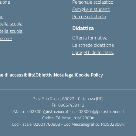
zione
Personale scolastico
Famiglie e studenti
ne
Percorsi di studio
della scuola
Didattica
della scuola
Offerta formativa
azione
Le schede didattiche
I progetti delle classi
e di accessibilità
Obiettivi
Note legali
Cookie Policy
P.zza San Rocco, 89022 - Cittanova (RC)
Tel. 0966/439112
eMail: rcis02300n@istruzione.it - rcis02300n@pec.istruzione.it
Codice IPA: istsc_rcis02300n
Cod.Fiscale: 82001760808 - Cod.Meccanografico: RCIS02300N