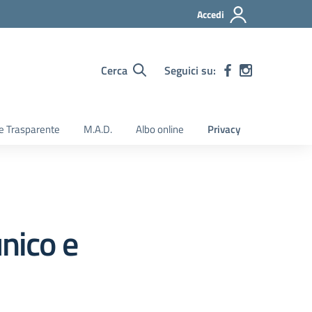
Accedi
Cerca
Seguici su:
e Trasparente
M.A.D.
Albo online
Privacy
unico e