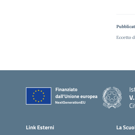
Pubblicat
Eccetto d
Is
V
Ci
— 
Link Esterni
La Scuo