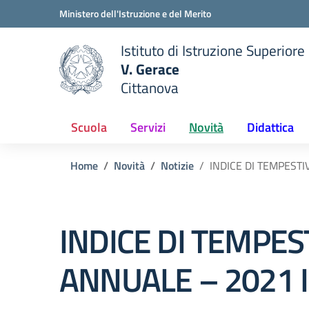
Vai ai contenuti
Vai al menu di navigazione
Vai al footer
Ministero dell'Istruzione e del Merito
Istituto di Istruzione Superiore
V. Gerace
Cittanova
 della scuola
— Visita la pagina iniziale del
Scuola
Servizi
Novità
Didattica
Home
Novità
Notizie
INDICE DI TEMPESTI
INDICE DI TEMPES
ANNUALE – 2021 