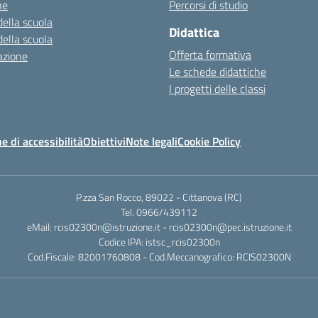
ne
Percorsi di studio
della scuola
Didattica
della scuola
Offerta formativa
azione
Le schede didattiche
I progetti delle classi
e di accessibilità
Obiettivi
Note legali
Cookie Policy
P.zza San Rocco, 89022 - Cittanova (RC)
Tel. 0966/439112
eMail: rcis02300n@istruzione.it - rcis02300n@pec.istruzione.it
Codice IPA: istsc_rcis02300n
Cod.Fiscale: 82001760808 - Cod.Meccanografico: RCIS02300N