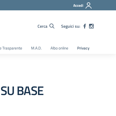
Accedi
Cerca
Seguici su:
e Trasparente
M.A.D.
Albo online
Privacy
 SU BASE