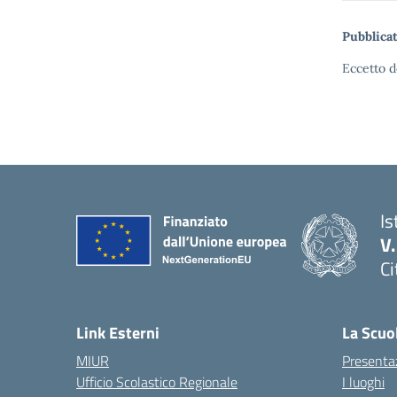
Pubblicat
Eccetto d
Is
V
Ci
— 
Link Esterni
La Scuo
MIUR
Presenta
Ufficio Scolastico Regionale
I luoghi