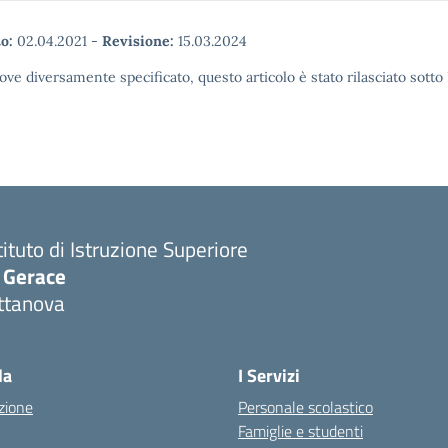
o:
02.04.2021
-
Revisione:
15.03.2024
ove diversamente specificato, questo articolo è stato rilasciato sott
tituto di Istruzione Superiore
. Gerace
ttanova
Visita la pagina iniziale della scuola
la
I Servizi
zione
Personale scolastico
Famiglie e studenti