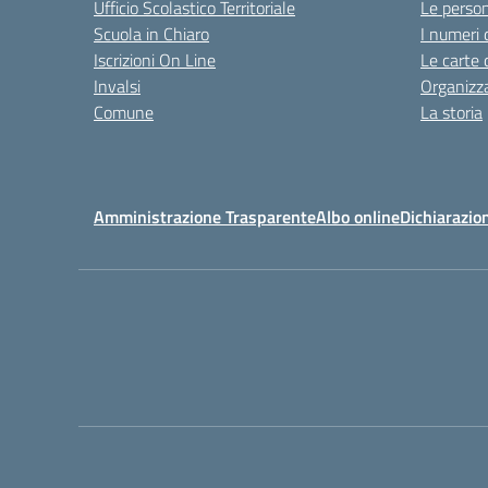
Ufficio Scolastico Territoriale
Le perso
Scuola in Chiaro
I numeri 
Iscrizioni On Line
Le carte 
Invalsi
Organizz
Comune
La storia
Amministrazione Trasparente
Albo online
Dichiarazion