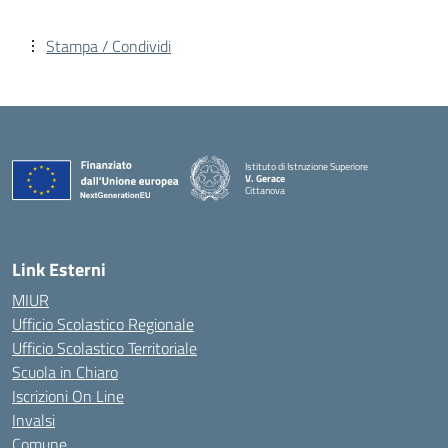
Stampa / Condividi
Istituto di Istruzione Superiore
V. Gerace
Cittanova
— Visita la pagina iniziale della scuola
Link Esterni
MIUR
Ufficio Scolastico Regionale
Ufficio Scolastico Territoriale
Scuola in Chiaro
Iscrizioni On Line
Invalsi
Comune