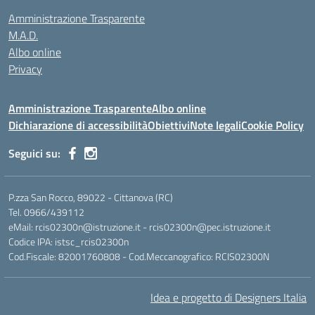
Amministrazione Trasparente
M.A.D.
Albo online
Privacy
Amministrazione Trasparente
Albo online
Dichiarazione di accessibilità
Obiettivi
Note legali
Cookie Policy
Seguici su:
P.zza San Rocco, 89022 - Cittanova (RC)
Tel. 0966/439112
eMail: rcis02300n@istruzione.it - rcis02300n@pec.istruzione.it
Codice IPA: istsc_rcis02300n
Cod.Fiscale: 82001760808 - Cod.Meccanografico: RCIS02300N
Idea e progetto di Designers Italia