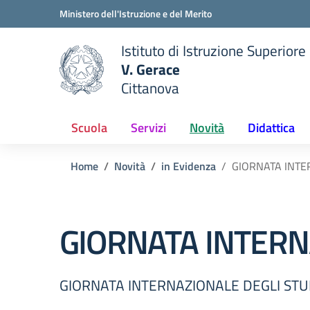
Vai ai contenuti
Vai al menu di navigazione
Vai al footer
Ministero dell'Istruzione e del Merito
Istituto di Istruzione Superiore
V. Gerace
Cittanova
 della scuola
— Visita la pagina iniziale del
Scuola
Servizi
Novità
Didattica
Home
Novità
in Evidenza
GIORNATA INTE
GIORNATA INTERN
GIORNATA INTERNAZIONALE DEGLI ST