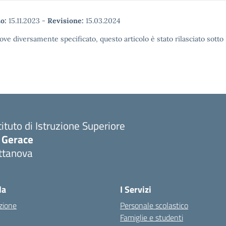
o:
15.11.2023
-
Revisione:
15.03.2024
ove diversamente specificato, questo articolo è stato rilasciato sott
tituto di Istruzione Superiore
. Gerace
ttanova
Visita la pagina iniziale della scuola
la
I Servizi
zione
Personale scolastico
Famiglie e studenti