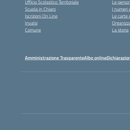
Ufficio Scolastico Territoriale
Le perso
Scuola in Chiaro
I numeri 
Iscrizioni On Line
Le carte 
Invalsi
Organizz
Comune
La storia
Amministrazione Trasparente
Albo online
Dichiarazion