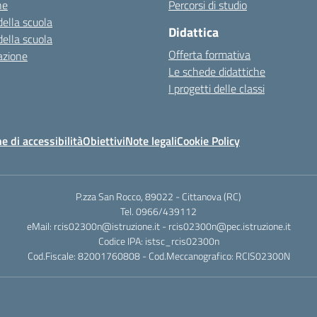
ne
Percorsi di studio
della scuola
Didattica
della scuola
Offerta formativa
azione
Le schede didattiche
I progetti delle classi
e di accessibilità
Obiettivi
Note legali
Cookie Policy
P.zza San Rocco, 89022 - Cittanova (RC)
Tel. 0966/439112
eMail: rcis02300n@istruzione.it - rcis02300n@pec.istruzione.it
Codice IPA: istsc_rcis02300n
Cod.Fiscale: 82001760808 - Cod.Meccanografico: RCIS02300N