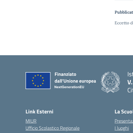
Pubblicat
Eccetto d
Is
V
Ci
— 
Link Esterni
La Scuo
MIUR
Presenta
Ufficio Scolastico Regionale
I luoghi