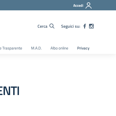
Accedi
Cerca
Seguici su:
e Trasparente
M.A.D.
Albo online
Privacy
ENTI