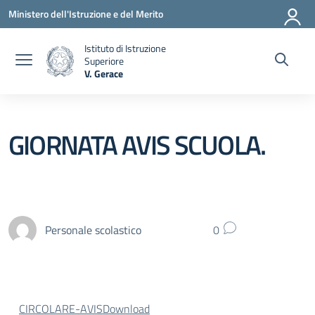
Vai ai contenuti
Vai al menu di navigazione
Vai al footer
Ministero dell'Istruzione e del Merito
Istituto di Istruzione
Superiore
V. Gerace
— Visita la pagina iniziale della scuola
GIORNATA AVIS SCUOLA.
Personale scolastico
0
CIRCOLARE-AVIS
Download