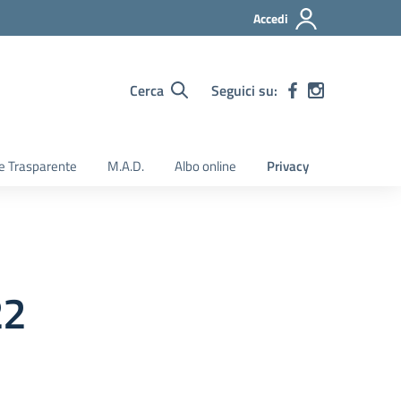
Accedi
Cerca
Seguici su:
e Trasparente
M.A.D.
Albo online
Privacy
22