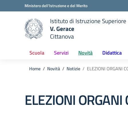
Vai ai contenuti
Vai al menu di navigazione
Vai al footer
Ministero dell'Istruzione e del Merito
Istituto di Istruzione Superiore
V. Gerace
Cittanova
 della scuola
— Visita la pagina iniziale del
Scuola
Servizi
Novità
Didattica
Home
Novità
Notizie
ELEZIONI ORGANI CO
ELEZIONI ORGANI C