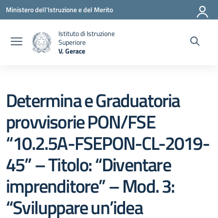
Vai ai contenuti
Vai al menu di navigazione
Vai al footer
Ministero dell'Istruzione e del Merito
Istituto di Istruzione
Superiore
V. Gerace
— Visita la pagina iniziale della scuola
Determina e Graduatoria
provvisorie PON/FSE
“10.2.5A-FSEPON-CL-2019-
45” – Titolo: “Diventare
imprenditore” – Mod. 3:
“Sviluppare un’idea