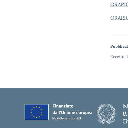
ORARI
ORARI
Pubblicat
Eccetto d
Is
V
Ci