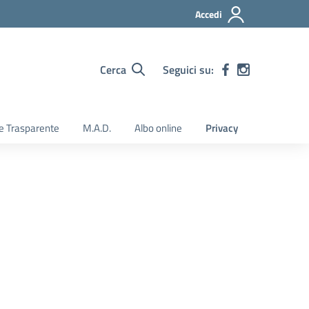
Accedi
Cerca
Seguici su:
e Trasparente
M.A.D.
Albo online
Privacy