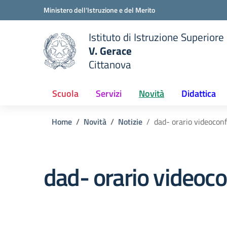
Vai ai contenuti
Vai al menu di navigazione
Vai al footer
Ministero dell'Istruzione e del Merito
Istituto di Istruzione Superiore
V. Gerace
Cittanova
 della scuola
— Visita la pagina iniziale del
Scuola
Servizi
Novità
Didattica
Home
Novità
Notizie
dad- orario videocon
dad- orario videoc