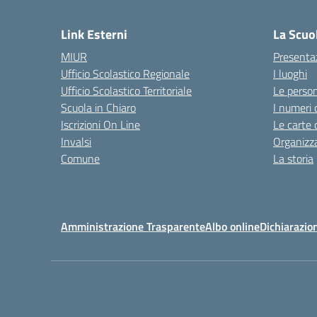
— 
Link Esterni
La Scuo
MIUR
Presenta
Ufficio Scolastico Regionale
I luoghi
Ufficio Scolastico Territoriale
Le perso
Scuola in Chiaro
I numeri 
Iscrizioni On Line
Le carte 
Invalsi
Organizz
Comune
La storia
Amministrazione Trasparente
Albo online
Dichiarazion