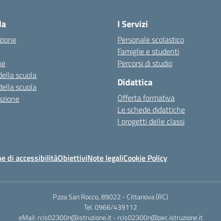
Visita la pagina iniziale della scuola
la
I Servizi
zione
Personale scolastico
Famiglie e studenti
ne
Percorsi di studio
della scuola
Didattica
della scuola
Offerta formativa
azione
Le schede didattiche
I progetti delle classi
e di accessibilità
Obiettivi
Note legali
Cookie Policy
P.zza San Rocco, 89022 - Cittanova (RC)
Tel. 0966/439112
eMail: rcis02300n@istruzione.it - rcis02300n@pec.istruzione.it