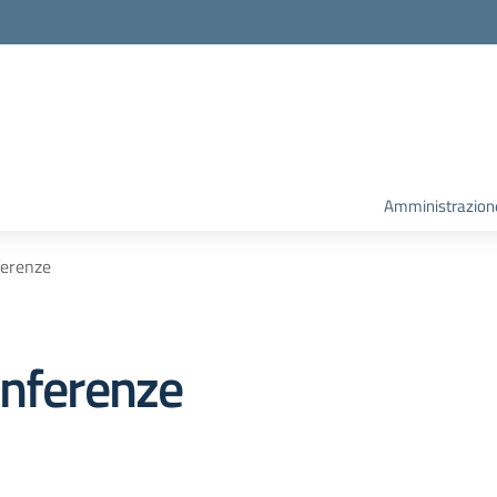
la scuola
Amministrazion
ferenze
onferenze