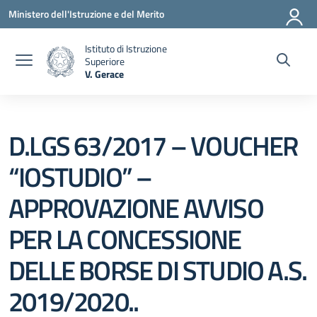
Vai ai contenuti
Vai al menu di navigazione
Vai al footer
Ministero dell'Istruzione e del Merito
Istituto di Istruzione
Superiore
V. Gerace
— Visita la pagina iniziale della scuola
D.LGS 63/2017 – VOUCHER
“IOSTUDIO” –
APPROVAZIONE AVVISO
PER LA CONCESSIONE
DELLE BORSE DI STUDIO A.S.
2019/2020..