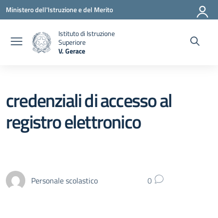
Vai ai contenuti
Vai al menu di navigazione
Vai al footer
Ministero dell'Istruzione e del Merito
Istituto di Istruzione
Superiore
V. Gerace
— Visita la pagina iniziale della scuola
credenziali di accesso al
registro elettronico
Personale scolastico
0