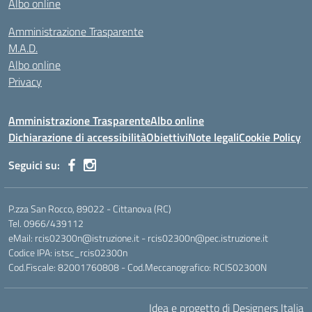
Albo online
Amministrazione Trasparente
M.A.D.
Albo online
Privacy
Amministrazione Trasparente
Albo online
Dichiarazione di accessibilità
Obiettivi
Note legali
Cookie Policy
Seguici su:
P.zza San Rocco, 89022 - Cittanova (RC)
Tel. 0966/439112
eMail: rcis02300n@istruzione.it - rcis02300n@pec.istruzione.it
Codice IPA: istsc_rcis02300n
Cod.Fiscale: 82001760808 - Cod.Meccanografico: RCIS02300N
Idea e progetto di Designers Italia