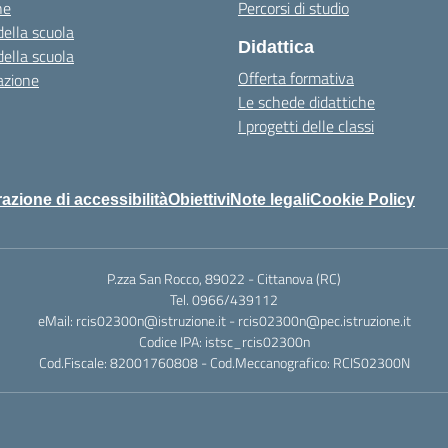
ne
Percorsi di studio
della scuola
Didattica
della scuola
Offerta formativa
azione
Le schede didattiche
I progetti delle classi
azione di accessibilità
Obiettivi
Note legali
Cookie Policy
P.zza San Rocco, 89022 - Cittanova (RC)
Tel. 0966/439112
eMail: rcis02300n@istruzione.it - rcis02300n@pec.istruzione.it
Codice IPA: istsc_rcis02300n
Cod.Fiscale: 82001760808 - Cod.Meccanografico: RCIS02300N