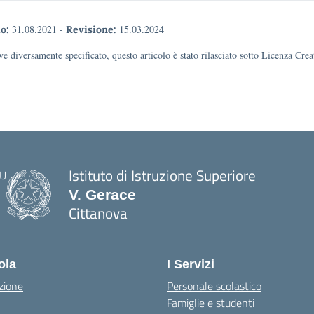
31.08.2021
-
15.03.2024
o:
Revisione:
e diversamente specificato, questo articolo è stato rilasciato sotto Licenza Cr
Istituto di Istruzione Superiore
V. Gerace
Cittanova
— Visita la pagina iniziale della scuola
ola
I Servizi
zione
Personale scolastico
Famiglie e studenti