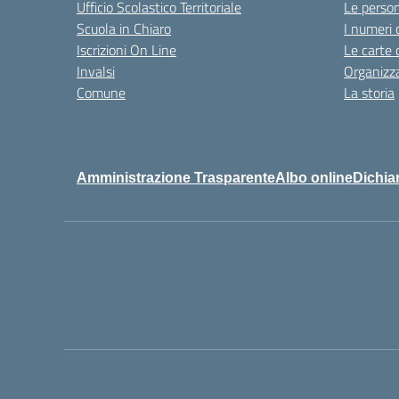
Ufficio Scolastico Territoriale
Le perso
Scuola in Chiaro
I numeri 
Iscrizioni On Line
Le carte 
Invalsi
Organizz
Comune
La storia
Amministrazione Trasparente
Albo online
Dichiar