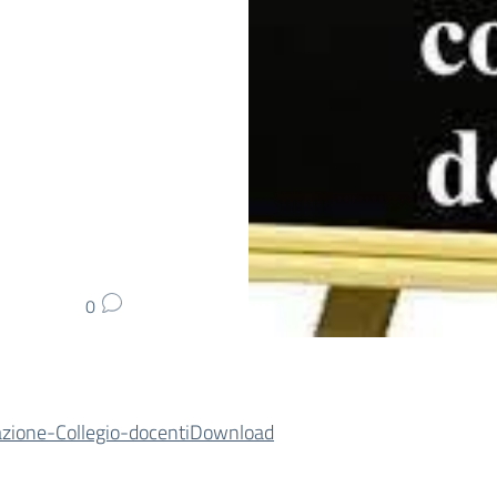
0
zione-Collegio-docenti
Download