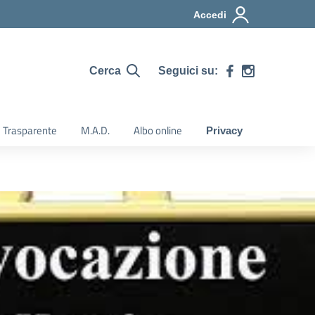
Accedi
Seguici su:
Cerca
 Trasparente
M.A.D.
Albo online
Privacy