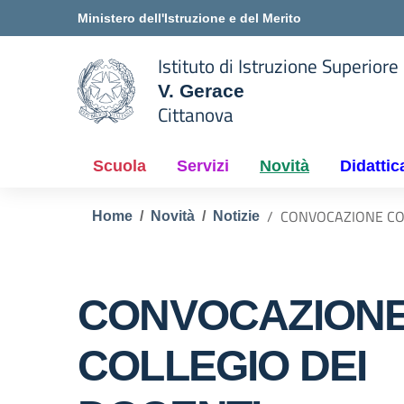
Vai ai contenuti
Vai al menu di navigazione
Vai al footer
Ministero dell'Istruzione e del Merito
Istituto di Istruzione Superiore
V. Gerace
Cittanova
 della scuola
— Visita la pagina iniziale del
Scuola
Servizi
Novità
Didattic
CONVOCAZIONE COL
Home
Novità
Notizie
CONVOCAZION
COLLEGIO DEI