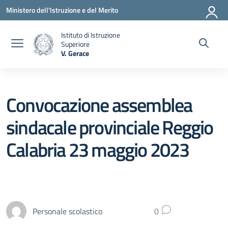
Vai ai contenuti
Vai al menu di navigazione
Vai al footer
Ministero dell'Istruzione e del Merito
Istituto di Istruzione
Superiore
V. Gerace
— Visita la pagina iniziale della scuola
Convocazione assemblea
sindacale provinciale Reggio
Calabria 23 maggio 2023
Personale scolastico
0