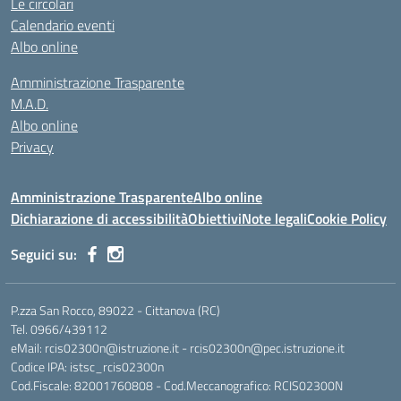
Le circolari
Calendario eventi
Albo online
Amministrazione Trasparente
M.A.D.
Albo online
Privacy
Amministrazione Trasparente
Albo online
Dichiarazione di accessibilità
Obiettivi
Note legali
Cookie Policy
Seguici su:
P.zza San Rocco, 89022 - Cittanova (RC)
Tel. 0966/439112
eMail: rcis02300n@istruzione.it - rcis02300n@pec.istruzione.it
Codice IPA: istsc_rcis02300n
Cod.Fiscale: 82001760808 - Cod.Meccanografico: RCIS02300N