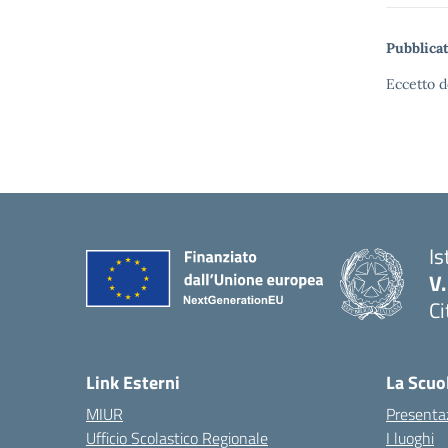
Pubblicat
Eccetto d
Is
V
Ci
— 
Link Esterni
La Scuo
MIUR
Presenta
Ufficio Scolastico Regionale
I luoghi