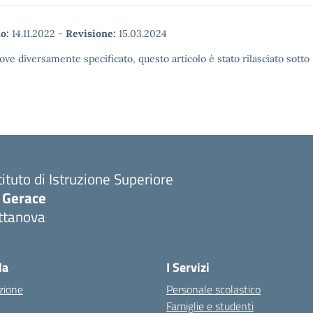
o:
14.11.2022
-
Revisione:
15.03.2024
ove diversamente specificato, questo articolo è stato rilasciato sott
tituto di Istruzione Superiore
. Gerace
ttanova
Visita la pagina iniziale della scuola
la
I Servizi
zione
Personale scolastico
Famiglie e studenti