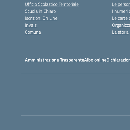
Ufficio Scolastico Territoriale
Le perso
Scuola in Chiaro
I numeri 
Iscrizioni On Line
Le carte 
Invalsi
Organizz
Comune
La storia
Amministrazione Trasparente
Albo online
Dichiarazion