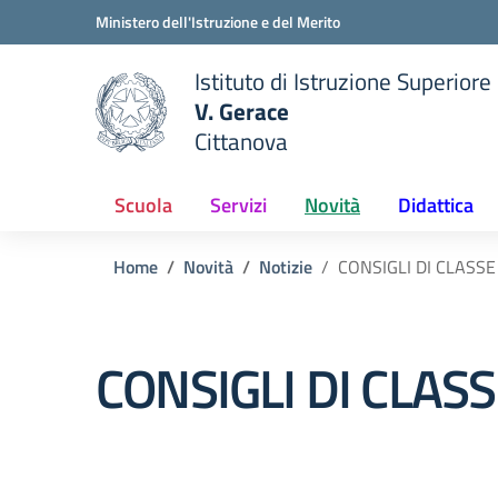
Vai ai contenuti
Vai al menu di navigazione
Vai al footer
Ministero dell'Istruzione e del Merito
Istituto di Istruzione Superiore
V. Gerace
Cittanova
 della scuola
— Visita la pagina iniziale del
Scuola
Servizi
Novità
Didattica
Home
Novità
Notizie
CONSIGLI DI CLASS
CONSIGLI DI CLAS