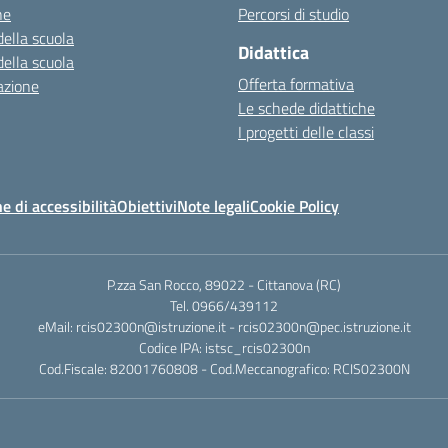
ne
Percorsi di studio
della scuola
Didattica
della scuola
Offerta formativa
azione
Le schede didattiche
I progetti delle classi
e di accessibilità
Obiettivi
Note legali
Cookie Policy
P.zza San Rocco, 89022 - Cittanova (RC)
Tel. 0966/439112
eMail: rcis02300n@istruzione.it - rcis02300n@pec.istruzione.it
Codice IPA: istsc_rcis02300n
Cod.Fiscale: 82001760808 - Cod.Meccanografico: RCIS02300N