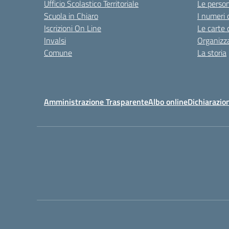
Ufficio Scolastico Territoriale
Le perso
Scuola in Chiaro
I numeri 
Iscrizioni On Line
Le carte 
Invalsi
Organizz
Comune
La storia
Amministrazione Trasparente
Albo online
Dichiarazion