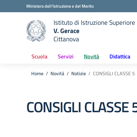
Vai ai contenuti
Vai al menu di navigazione
Vai al footer
Ministero dell'Istruzione e del Merito
Istituto di Istruzione Superiore
V. Gerace
Cittanova
 della scuola
— Visita la pagina iniziale del
Scuola
Servizi
Novità
Didattica
Home
Novità
Notizie
CONSIGLI CLASSE 5
CONSIGLI CLASSE 