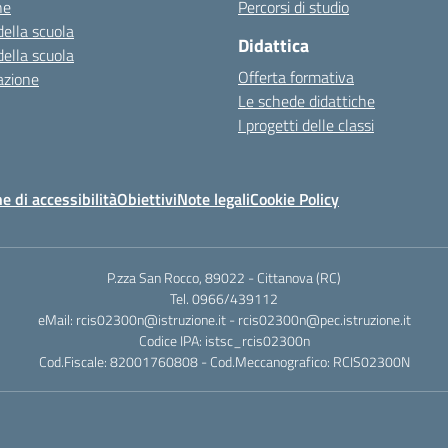
ne
Percorsi di studio
della scuola
Didattica
della scuola
Offerta formativa
azione
Le schede didattiche
I progetti delle classi
e di accessibilità
Obiettivi
Note legali
Cookie Policy
P.zza San Rocco, 89022 - Cittanova (RC)
Tel. 0966/439112
eMail: rcis02300n@istruzione.it - rcis02300n@pec.istruzione.it
Codice IPA: istsc_rcis02300n
Cod.Fiscale: 82001760808 - Cod.Meccanografico: RCIS02300N