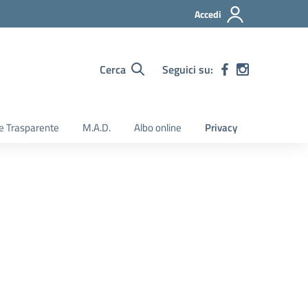
Accedi
Cerca
Seguici su:
e Trasparente
M.A.D.
Albo online
Privacy