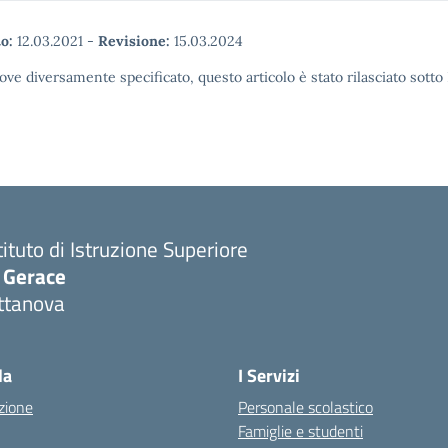
o:
12.03.2021
-
Revisione:
15.03.2024
ove diversamente specificato, questo articolo è stato rilasciato sott
tituto di Istruzione Superiore
. Gerace
ttanova
Visita la pagina iniziale della scuola
la
I Servizi
zione
Personale scolastico
Famiglie e studenti