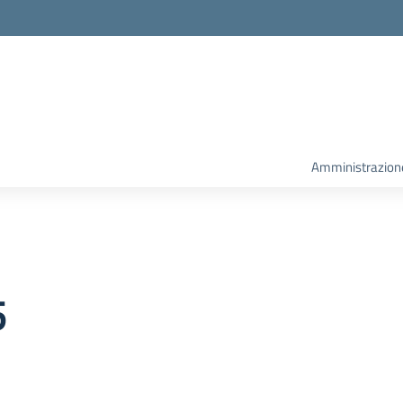
la scuola
Amministrazion
5