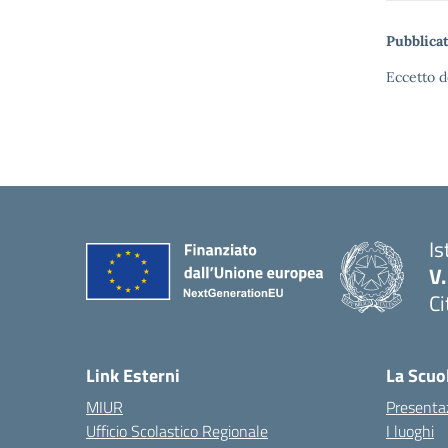
Pubblicat
Eccetto d
Is
V
Ci
— 
Link Esterni
La Scuo
MIUR
Presenta
Ufficio Scolastico Regionale
I luoghi