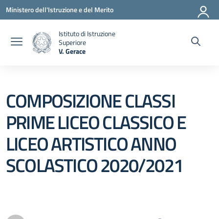
Vai ai contenuti
Vai al menu di navigazione
Vai al footer
Ministero dell'Istruzione e del Merito
Istituto di Istruzione
Superiore
V. Gerace
— Visita la pagina iniziale della scuola
COMPOSIZIONE CLASSI
PRIME LICEO CLASSICO E
LICEO ARTISTICO ANNO
SCOLASTICO 2020/2021