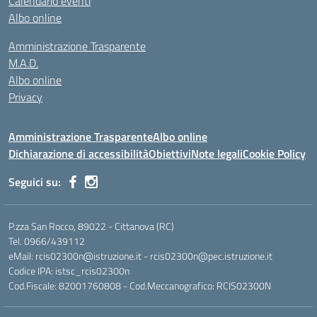
Calendario eventi
Albo online
Amministrazione Trasparente
M.A.D.
Albo online
Privacy
Amministrazione Trasparente
Albo online
Dichiarazione di accessibilità
Obiettivi
Note legali
Cookie Policy
Seguici su:
P.zza San Rocco, 89022 - Cittanova (RC)
Tel. 0966/439112
eMail: rcis02300n@istruzione.it - rcis02300n@pec.istruzione.it
Codice IPA: istsc_rcis02300n
Cod.Fiscale: 82001760808 - Cod.Meccanografico: RCIS02300N