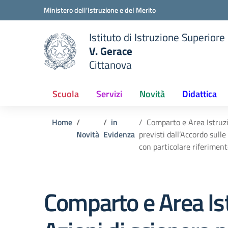
Vai ai contenuti
Vai al menu di navigazione
Vai al footer
Ministero dell'Istruzione e del Merito
Istituto di Istruzione Superiore
V. Gerace
Cittanova
 della scuola
— Visita la pagina iniziale del
Scuola
Servizi
Novità
Didattica
Home
in
Comparto e Area Istruzi
Novità
Evidenza
previsti dall’Accordo sull
con particolare riferimento
Comparto e Area Ist