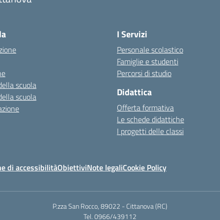
Visita la pagina iniziale della scuola
la
I Servizi
zione
Personale scolastico
Famiglie e studenti
ne
Percorsi di studio
della scuola
Didattica
della scuola
Offerta formativa
azione
Le schede didattiche
I progetti delle classi
e di accessibilità
Obiettivi
Note legali
Cookie Policy
P.zza San Rocco, 89022 - Cittanova (RC)
Tel. 0966/439112