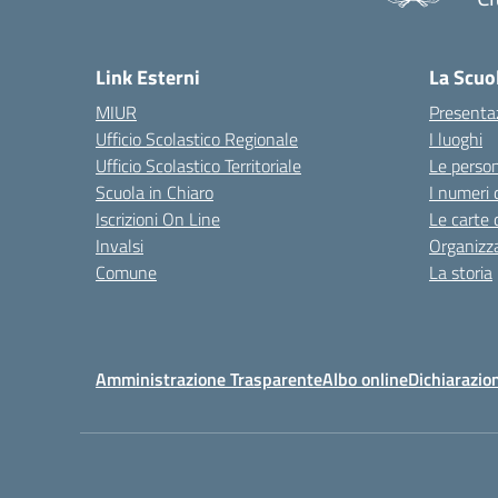
— 
Link Esterni
La Scuo
MIUR
Presenta
Ufficio Scolastico Regionale
I luoghi
Ufficio Scolastico Territoriale
Le perso
Scuola in Chiaro
I numeri 
Iscrizioni On Line
Le carte 
Invalsi
Organizz
Comune
La storia
Amministrazione Trasparente
Albo online
Dichiarazion