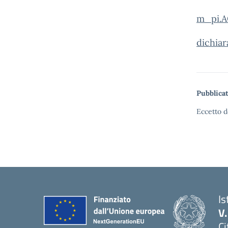
m_pi.A
dichiar
Pubblicat
Eccetto d
Is
V
Ci