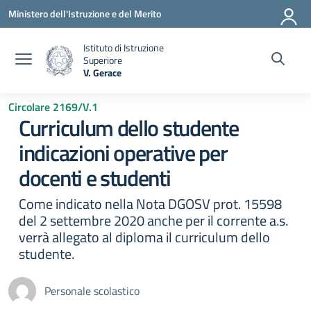
Vai ai contenuti
Vai al menu di navigazione
Vai al footer
Ministero dell'Istruzione e del Merito
Istituto di Istruzione
Superiore
V. Gerace
— Visita la pagina iniziale della scuola
Circolare 2169/V.1
Curriculum dello studente
indicazioni operative per
docenti e studenti
Come indicato nella Nota DGOSV prot. 15598
del 2 settembre 2020 anche per il corrente a.s.
verrà allegato al diploma il curriculum dello
studente.
Personale scolastico