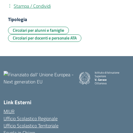
Stampa / Condividi
Tipologia
Circolari per alunni e famiglie
Circolari per docenti e personale ATA
Istituto di Istruzione
Superiore
V. Gerace
Cittanova
— Visita la pagina iniziale della
Link Esterni
MIUR
Ufficio Scolastico Regionale
Ufficio Scolastico Territoriale
Scuola in Chiaro