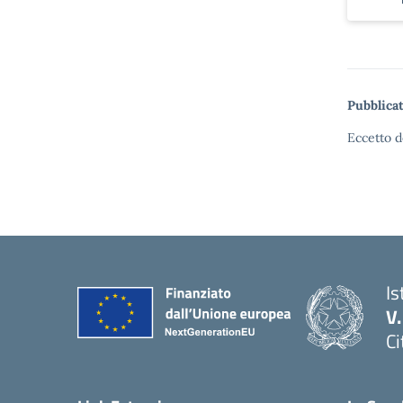
Pubblicat
Eccetto d
Is
V
Ci
— 