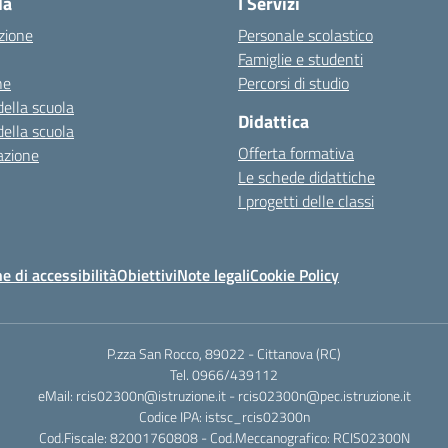
la
I Servizi
zione
Personale scolastico
Famiglie e studenti
ne
Percorsi di studio
della scuola
Didattica
della scuola
Offerta formativa
azione
Le schede didattiche
I progetti delle classi
e di accessibilità
Obiettivi
Note legali
Cookie Policy
P.zza San Rocco, 89022 - Cittanova (RC)
Tel. 0966/439112
eMail: rcis02300n@istruzione.it - rcis02300n@pec.istruzione.it
Codice IPA: istsc_rcis02300n
Cod.Fiscale: 82001760808 - Cod.Meccanografico: RCIS02300N