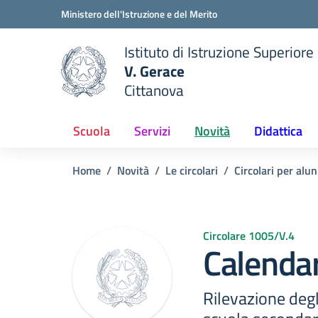
Vai ai contenuti
Vai al menu di navigazione
Vai al footer
Ministero dell'Istruzione e del Merito
Istituto di Istruzione Superiore
V. Gerace
Cittanova
 della scuola
— Visita la pagina iniziale del
Scuola
Servizi
Novità
Didattica
Home
Novità
Le circolari
Circolari per alun
Circolare 1005/V.4
Calendar
Rilevazione degl