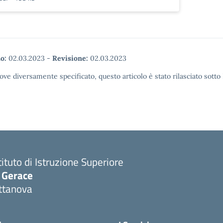
o:
02.03.2023
-
Revisione:
02.03.2023
ove diversamente specificato, questo articolo è stato rilasciato sott
tituto di Istruzione Superiore
. Gerace
ttanova
Visita la pagina iniziale della scuola