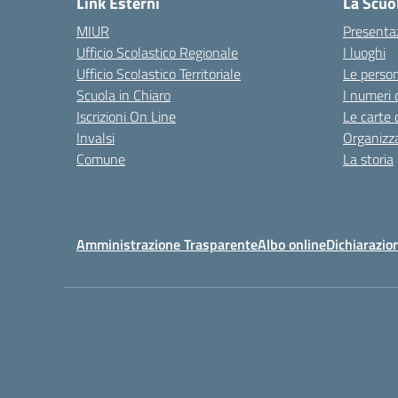
Link Esterni
La Scuo
MIUR
Presenta
Ufficio Scolastico Regionale
I luoghi
Ufficio Scolastico Territoriale
Le perso
Scuola in Chiaro
I numeri 
Iscrizioni On Line
Le carte 
Invalsi
Organizz
Comune
La storia
Amministrazione Trasparente
Albo online
Dichiarazion