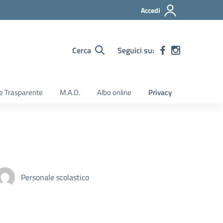
Accedi
Cerca
Seguici su:
e Trasparente
M.A.D.
Albo online
Privacy
Personale scolastico