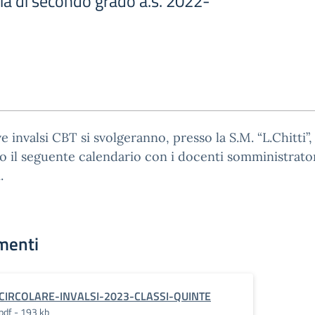
ia di secondo grado a.s. 2022-
e invalsi CBT si svolgeranno, presso la S.M. “L.Chitti”,
 il seguente calendario con i docenti somministrato
.
menti
CIRCOLARE-INVALSI-2023-CLASSI-QUINTE
pdf - 193 kb